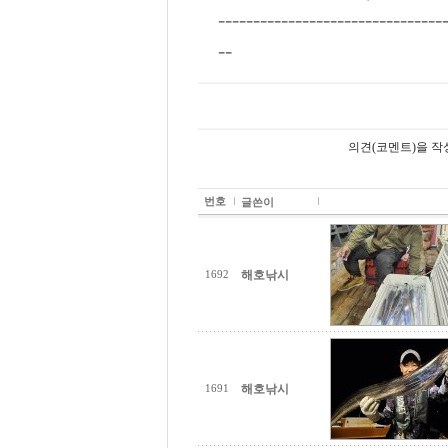
--------------------------------
--
의견(코멘트)을 작
번호
글쓴이
해호낚시
1692
해호낚시
1691