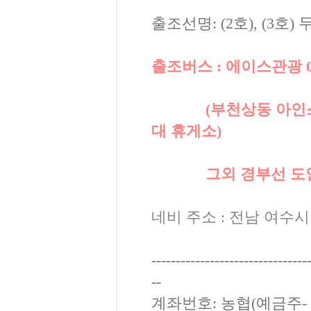
출조선명: (2호), (3호
출조버스 : 에이스관광 010-3
(부천상동 아인스월드 
대 휴게소)
그외 경부선 도안 안
네비 주소 : 전남 여수시
--------------------------------
--
계좌번호: 농협(예금주- 이존강