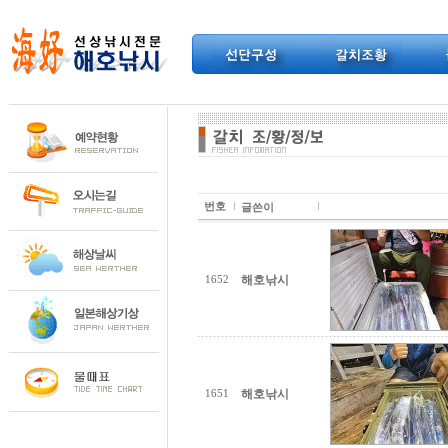
번호
글쓴이
해호낚시
1652
해호낚시
1651