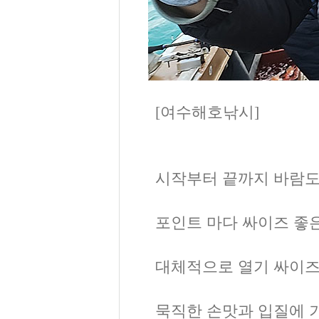
[여수해호낚시]
시작부터 끝까지 바람도
포인트 마다 싸이즈 좋
대체적으로 열기 싸이즈
묵직한 손맛과 입질에 기