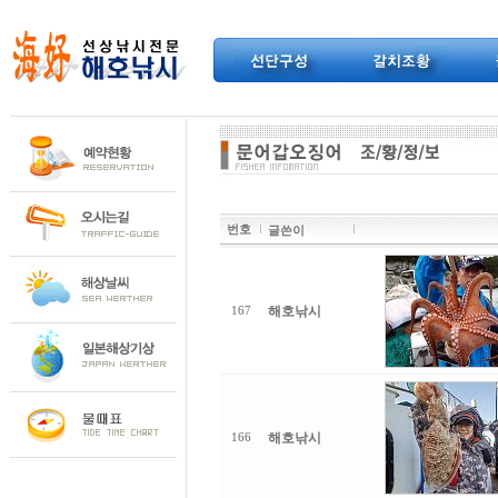
번호
글쓴이
해호낚시
167
해호낚시
166