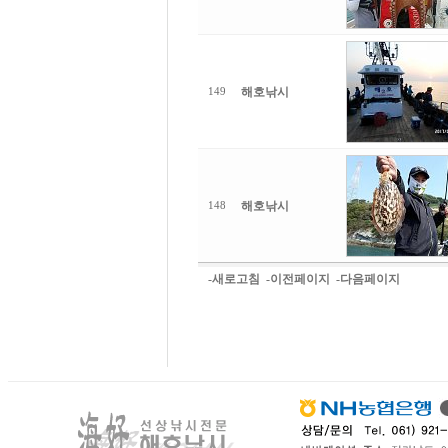
해호낚시
149
해호낚시
148
-새로고침
-이전페이지
-다음페이지