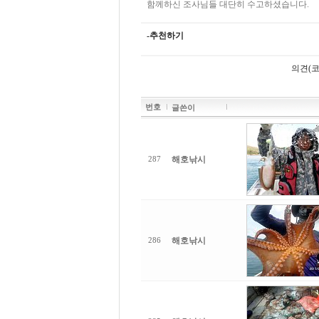
함께하신 조사님들 대단히 수고하셨습니다.
-추천하기
의견(코
번호
글쓴이
해호낚시
287
해호낚시
286