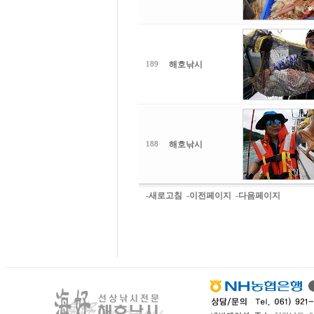
해호낚시
189
해호낚시
188
-새로고침
-이전페이지
-다음페이지